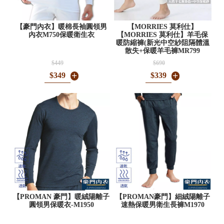
【豪門內衣】暖棉長袖圓領男
【MORRIES 莫利仕】
內衣M750保暖衛生衣
【MORRIES 莫利仕】羊毛保
暖防縮褲(新光中空紗阻隔體溫
散失+保暖羊毛褲MR799
$449
$690
$349
$339
【PROMAN 豪門】暖絨陽離子
【PROMAN豪門】細絨陽離子
圓領男保暖衣-M1950
速熱保暖男衛生長褲M1970