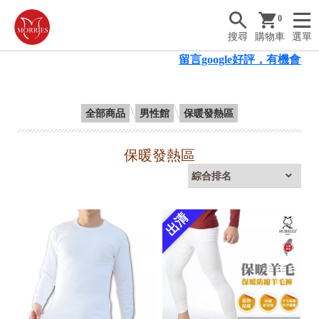
0
搜尋
購物車
選單
留言google好評，有機會獲
全部商品
男性館
保暖發熱區
保暖發熱區
出清