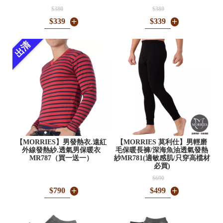
$380
$380
$339
$339
出清
【MORRIES】男發熱衣.遠紅
【MORRIES 莫利仕】男輕磨
外線發熱紗.透氣男保暖衣
毛保暖長褲/深海魚油透氣發熱
MR787（買一送一）
紗MR781(適敏感肌/只穿高檔材
必買)
$690
$790
$499