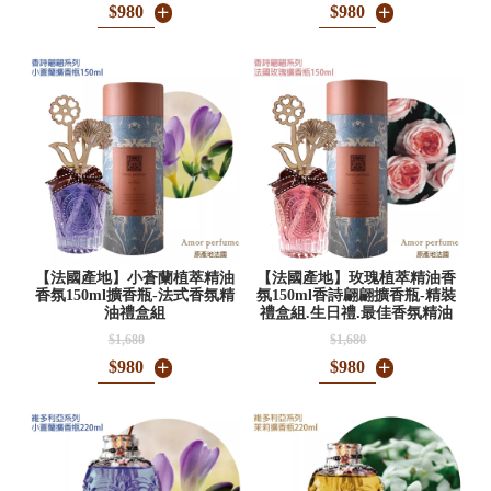
$980
$980
【法國產地】小蒼蘭植萃精油
【法國產地】玫瑰植萃精油香
香氛150ml擴香瓶-法式香氛精
氛150ml香詩翩翩擴香瓶-精裝
油禮盒組
禮盒組.生日禮.最佳香氛精油
$1,680
$1,680
$980
$980