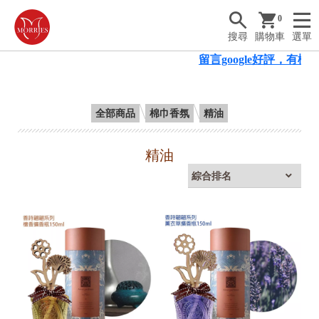
0
搜尋
購物車
選單
留言google好評，有機
全部商品
棉巾香氛
精油
精油