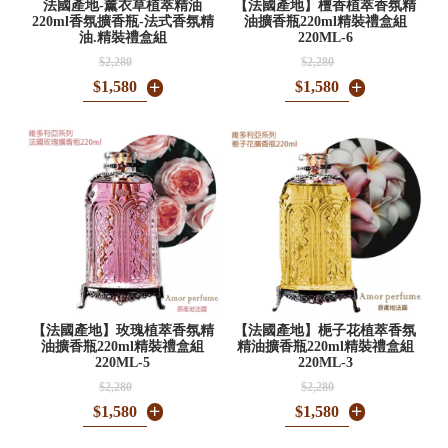
法國產地-薰衣草植萃精油
【法國產地】檀香植萃香氛精
220ml香氛擴香瓶-法式香氛精
油擴香瓶220ml精裝禮盒組
油.精裝禮盒組
220ML-6
$2,280
$2,280
$1,580
$1,580
【法國產地】玫瑰植萃香氛精
【法國產地】梔子花植萃香氛
油擴香瓶220ml精裝禮盒組
精油擴香瓶220ml精裝禮盒組
220ML-5
220ML-3
$2,280
$2,280
$1,580
$1,580