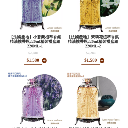
【法國產地】小蒼蘭植萃香氛
【法國產地】茉莉花植萃香氛
精油擴香瓶220ml精裝禮盒組
精油擴香瓶220ml精裝禮盒組
220ML-1
220ML-2
$2,280
$2,280
$1,580
$1,580