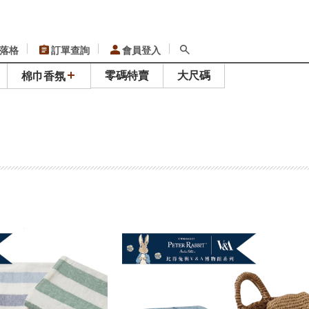
落格
訂單查詢
會員登入
零碼特賣
大尺碼
棉巾香氛
留言go