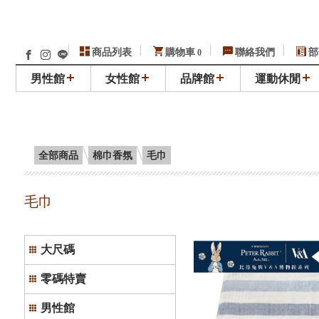
商品列表
購物車
聯絡我們
部
0
男性館
女性館
品牌館
運動休閒
全部商品
棉巾香氛
毛巾
毛巾
大尺碼
零碼特賣
男性館