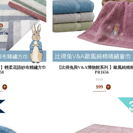
 】輕柔花語紗布精繡方巾
【比得兔與V&A博物館系列 】歐風純棉
58
PR1656
$159
$99