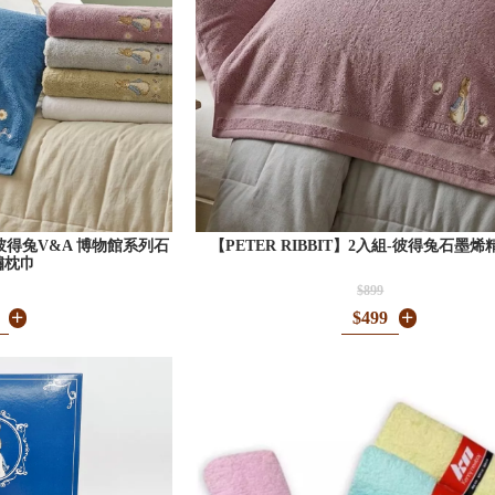
組-彼得兔V&A 博物館系列石
【PETER RIBBIT】2入組-彼得兔石墨
繡枕巾
$899
$499