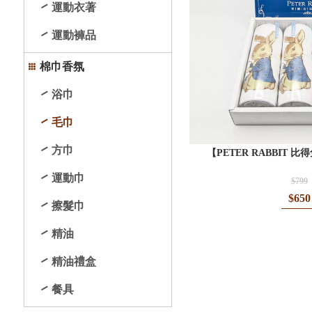
運動衣著
運動褲品
棉巾香氛
浴巾
毛巾
方巾
【PETER RABBIT
運動巾
$799
$650
擦髮巾
精油
精油禮盒
餐具