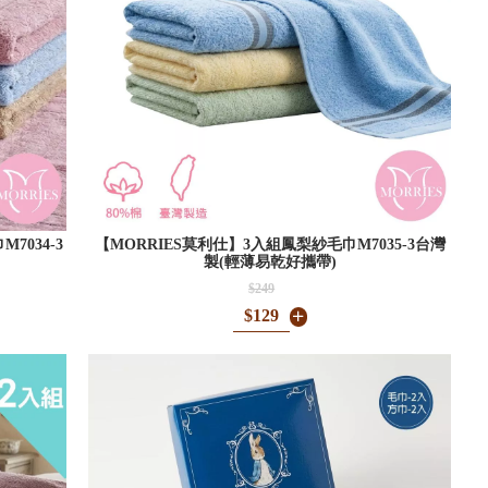
7034-3
【MORRIES莫利仕】3入組鳳梨紗毛巾M7035-3台灣
製(輕薄易乾好攜帶)
$249
$129