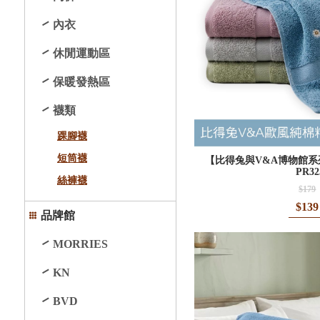
內衣
休閒運動區
保暖發熱區
襪類
踝腳襪
短筒襪
【比得兔與V&A博物館系
PR32
絲褲襪
$179
$139
品牌館
MORRIES
KN
BVD