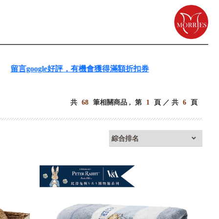
ogle好評，有機會獲得滿額折扣券
共
68
筆相關商品 ,
第
1
頁 ／ 共
6
頁