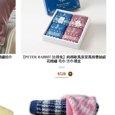
烯精繡枕巾
【PETER RABBIT 比得兔】純棉歐風皇室風格蕾絲緹
花精繡 毛巾/方巾禮盒
$699
$520