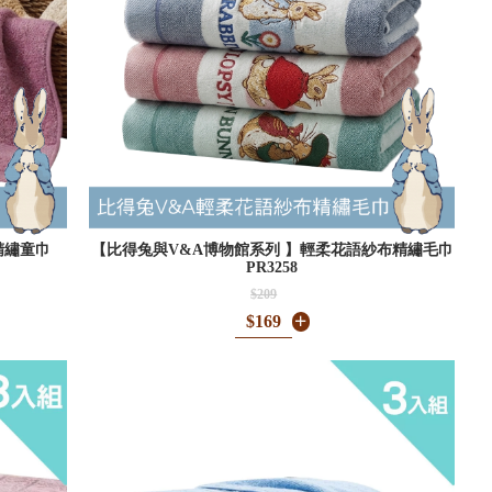
精繡童巾
【比得兔與V&A博物館系列 】輕柔花語紗布精繡毛巾
PR3258
$209
$169