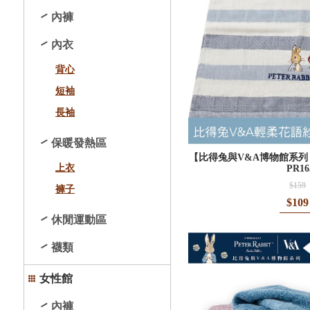
內褲
內衣
背心
短袖
長袖
保暖發熱區
【比得兔與V&A博物館系列
上衣
PR16
$159
褲子
$109
休閒運動區
襪類
女性館
內褲