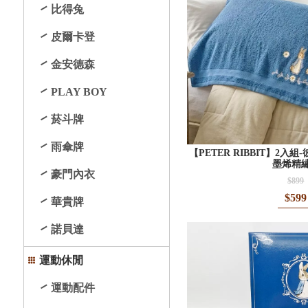
比得兔
皮爾卡登
金安德森
PLAY BOY
菸斗牌
雨傘牌
【PETER RIBBIT】2入
墨烯精
豪門內衣
$899
$599
華貴牌
諾貝達
運動休閒
運動配件