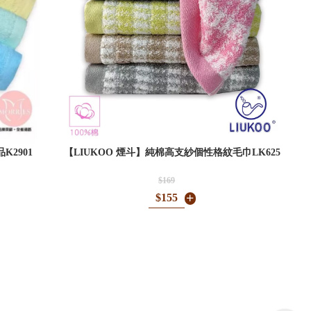
K2901
【LIUKOO 煙斗】純棉高支紗個性格紋毛巾LK625
$169
$155