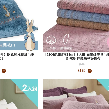
列 】歐風純棉精繡毛巾
【MORRIES莫利仕】3入組-石墨烯消臭毛巾M
51
台灣製(輕薄易乾好攜帶)
$249
$129