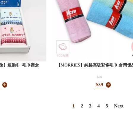
 比得兔】運動巾+毛巾禮盒
【MORRIES】純棉高級彩條毛巾.台灣優品
$89
$39
1
2
3
4
5