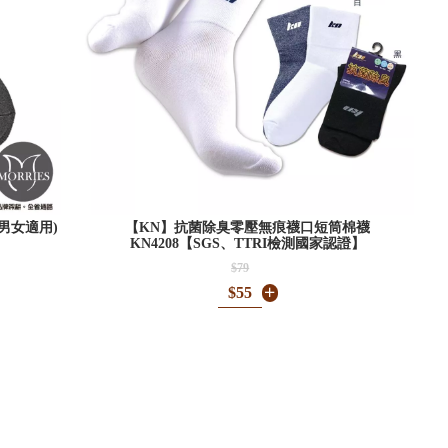
(男女適用)
【KN】抗菌除臭零壓無痕襪口短筒棉襪
KN4208【SGS、TTRI檢測國家認證】
$79
$55