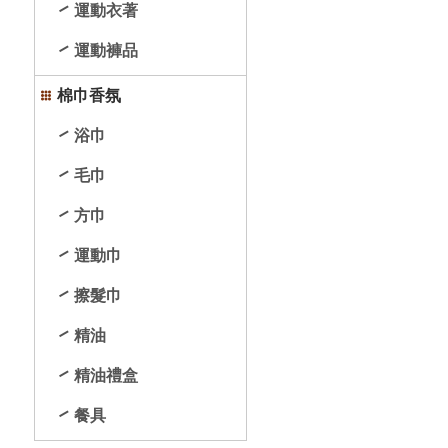
運動衣著
運動褲品
棉巾香氛
浴巾
毛巾
方巾
運動巾
擦髮巾
精油
精油禮盒
餐具