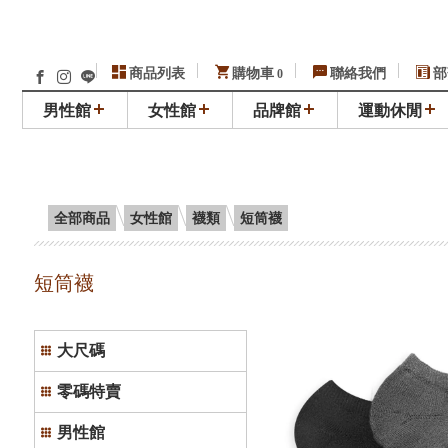
商品列表
購物車
聯絡我們
部
0
男性館
女性館
品牌館
運動休閒
全部商品
女性館
襪類
短筒襪
短筒襪
大尺碼
零碼特賣
男性館