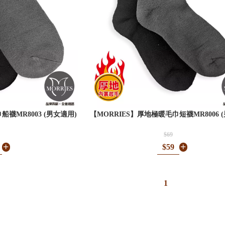
船襪MR8003 (男女適用)
【MORRIES】厚地極暖毛巾短襪MR8006 
$69
$59
1