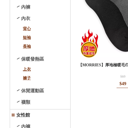
內褲
內衣
背心
短袖
長袖
保暖發熱區
【MORRIES】厚地極暖毛巾
上衣
$69
褲子
$49
休閒運動區
襪類
女性館
內褲