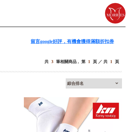
留言google好評，有機會獲得滿額折扣券
共
3
筆相關商品 ,
第
1
頁 ／ 共
1
頁