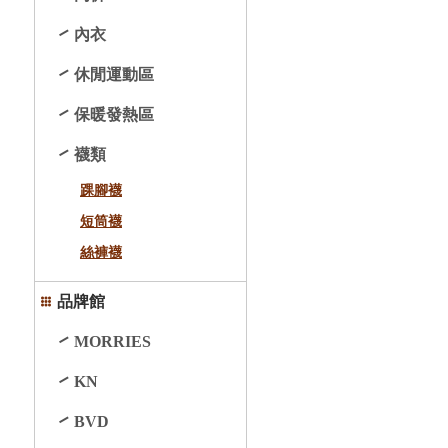
內衣
休閒運動區
保暖發熱區
襪類
踝腳襪
短筒襪
絲褲襪
品牌館
MORRIES
KN
BVD