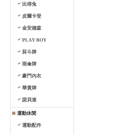
比得兔
皮爾卡登
金安德森
PLAY BOY
菸斗牌
雨傘牌
豪門內衣
華貴牌
諾貝達
運動休閒
運動配件