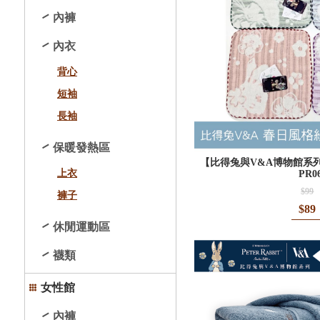
內褲
內衣
背心
短袖
長袖
保暖發熱區
【比得兔與V&A博物館系
上衣
PR0
$99
褲子
$89
休閒運動區
襪類
女性館
內褲