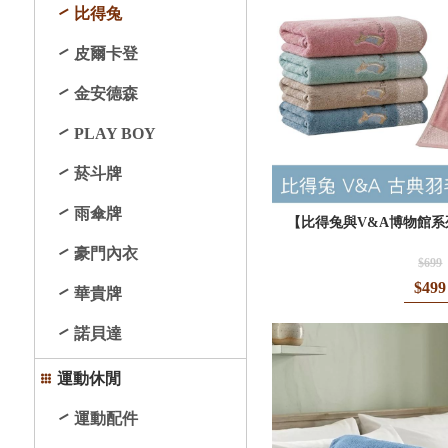
比得兔
皮爾卡登
金安德森
PLAY BOY
菸斗牌
雨傘牌
【比得兔與V&A博物館系
豪門內衣
$699
$499
華貴牌
諾貝達
運動休閒
運動配件