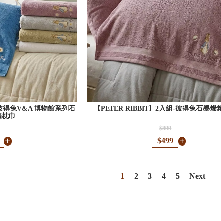
組-彼得兔V&A 博物館系列石
【PETER RIBBIT】2入組-彼得兔石墨
繡枕巾
$899
$499
1
2
3
4
5