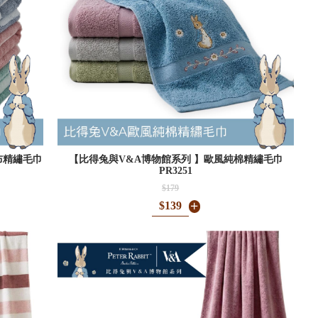
布精繡毛巾
【比得兔與V&A博物館系列 】歐風純棉精繡毛巾
PR3251
$179
$139