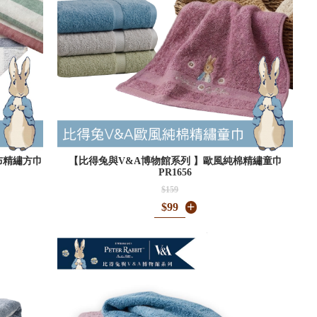
布精繡方巾
【比得兔與V&A博物館系列 】歐風純棉精繡童巾
PR1656
$159
$99