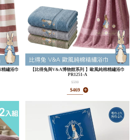
布精繡浴巾
【比得兔與V&A博物館系列 】歐風純棉精繡浴巾
PR1251-A
$590
$469