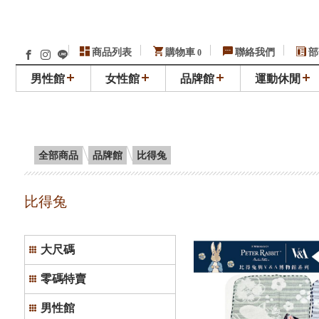
商品列表
購物車
聯絡我們
部
0
男性館
女性館
品牌館
運動休閒
全部商品
品牌館
比得兔
比得兔
大尺碼
零碼特賣
男性館