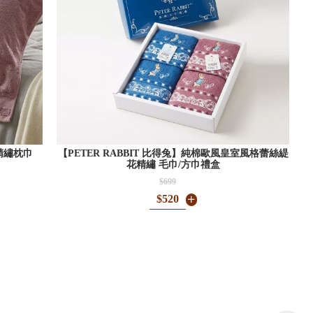
烯精繡枕巾
【PETER RABBIT 比得兔】純棉歐風皇室風格蕾絲緹
花精繡 毛巾/方巾禮盒
$699
$520