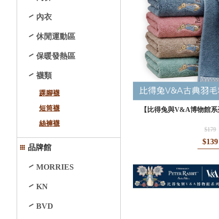
內衣
休閒運動區
保暖發熱區
襪類
踝腳襪
短筒襪
【比得兔與V&A博物館系
絲褲襪
$179
$139
品牌館
MORRIES
KN
BVD