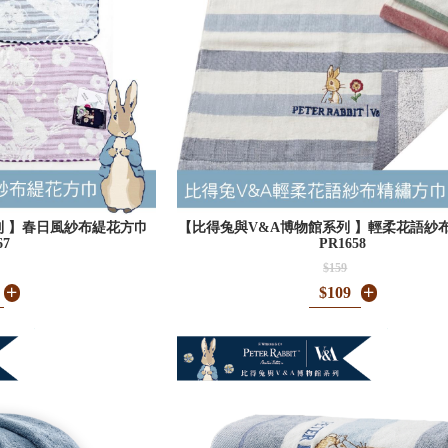
列 】春日風紗布緹花方巾
【比得兔與V&A博物館系列 】輕柔花語紗
67
PR1658
$159
$109