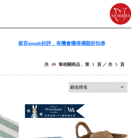
言google好評，有機會獲得滿額折扣券
共
49
筆相關商品 ,
第
1
頁 ／ 共
5
頁