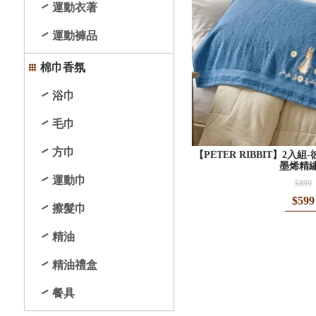
運動衣著
運動褲品
棉巾香氛
浴巾
毛巾
方巾
【PETER RIBBIT】2入
墨烯精
運動巾
$899
$599
擦髮巾
精油
精油禮盒
餐具