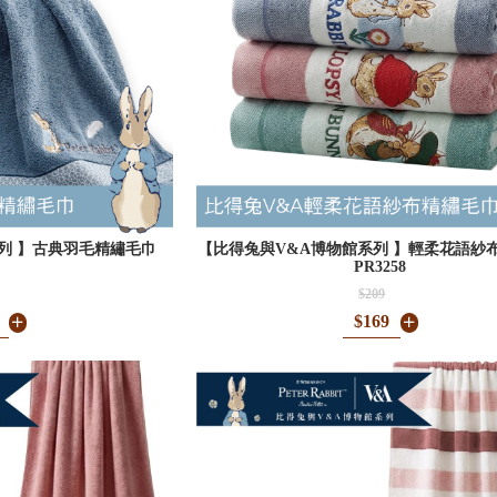
列 】古典羽毛精繡毛巾
【比得兔與V&A博物館系列 】輕柔花語紗
PR3258
$209
$169