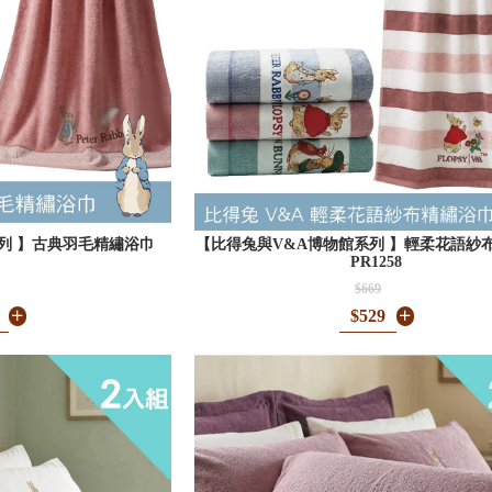
列 】古典羽毛精繡浴巾
【比得兔與V&A博物館系列 】輕柔花語紗
PR1258
$669
$529