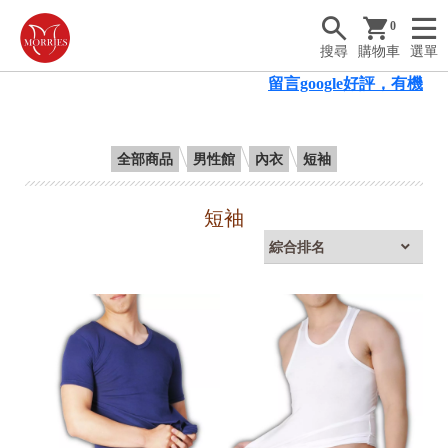
0
搜尋
購物車
選單
留言google好評，有機會
全部商品
男性館
內衣
短袖
短袖