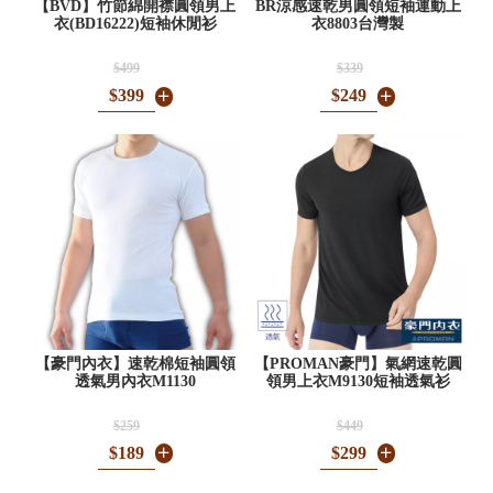
【BVD】竹節綿開襟圓領男上
BR涼感速乾男圓領短袖運動上
衣(BD16222)短袖休閒衫
衣8803台灣製
$499
$339
$399
$249
【豪門內衣】速乾棉短袖圓領
【PROMAN豪門】氣網速乾圓
透氣男內衣M1130
領男上衣M9130短袖透氣衫
$259
$449
$189
$299