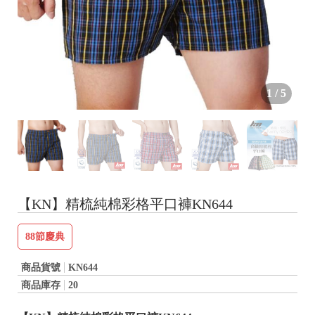
1
/
5
【KN】精梳純棉彩格平口褲KN644
88節慶典
商品貨號
KN644
商品庫存
20