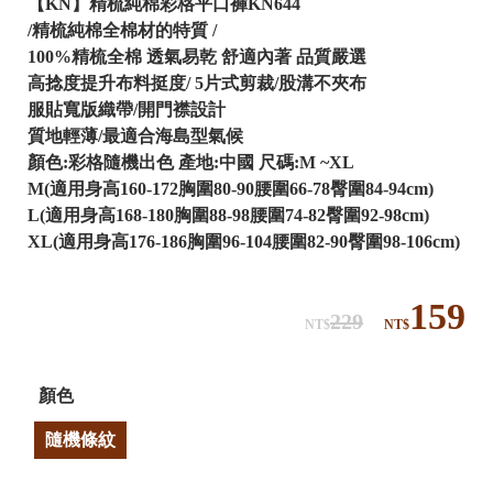
【KN】精梳純棉彩格平口褲KN644
/精梳純棉全棉材的特質 /
100%精梳全棉 透氣易乾 舒適內著 品質嚴選
高捻度提升布料挺度/ 5片式剪裁/股溝不夾布
服貼寬版織帶/開門襟設計
質地輕薄/最適合海島型氣候
顏色:彩格隨機出色 產地:中國 尺碼:M ~XL
M(適用身高160-172胸圍80-90腰圍66-78臀圍84-94cm)
L(適用身高168-180胸圍88-98腰圍74-82臀圍92-98cm)
XL(適用身高176-186胸圍96-104腰圍82-90臀圍98-106cm)
159
229
NT$
NT$
顏色
隨機條紋