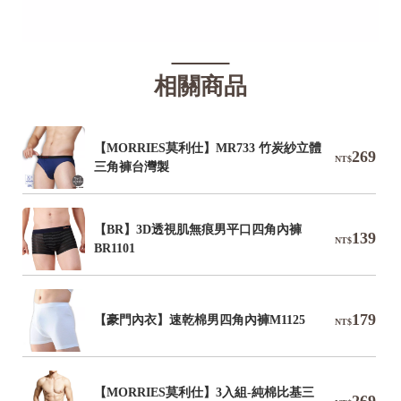
相關商品
【MORRIES莫利仕】MR733 竹炭紗立體
269
NT$
三角褲台灣製
【BR】3D透視肌無痕男平口四角內褲
139
NT$
BR1101
179
【豪門內衣】速乾棉男四角內褲M1125
NT$
【MORRIES莫利仕】3入組-純棉比基三