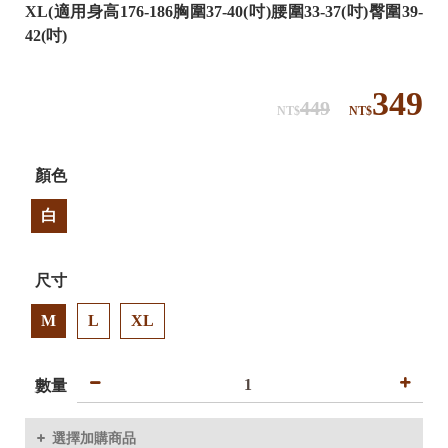
XL(適用身高176-186胸圍37-40(吋)腰圍33-37(吋)臀圍39-
42(吋)
349
449
NT$
NT$
顏色
白
尺寸
M
L
XL
數量
選擇加購商品