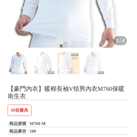
1
/
4
【豪門內衣】暖棉長袖V領男內衣M760保暖
衛生衣
88節慶典
商品貨號
M760-M
商品庫存
100