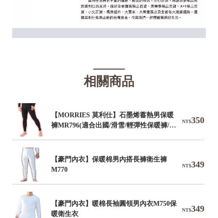
相關商品
【MORRIES 莫利仕】石墨烯蓄熱男保暖
350
NT$
褲MR796(適合出國/滑雪/輕彈性保暖褲/內
搭保暖褲/衛生褲)
【豪門內衣】保暖棉男內搭長褲衛生褲
349
NT$
M770
【豪門內衣】暖棉長袖圓領男內衣M750保
349
NT$
暖衛生衣