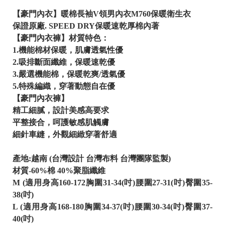
【豪門內衣】暖棉長袖V領男內衣M760保暖衛生衣
保證原廠. SPEED DRY保暖速乾厚棉內著
【豪門內衣褲】材質特色：
1.機能棉材保暖，肌膚透氣性優
2.吸排斷面纖維，保暖速乾優
3.嚴選機能棉，保暖乾爽/透氣優
5.特殊編織，穿著動態自在優
【豪門內衣褲】
精工細膩，設計美感高要求
平整接合，呵護敏感肌觸膚
細針車縫，外觀細緻穿著舒適
產地:越南 (台灣設計 台灣布料 台灣團隊監製)
材質-60%棉 40%聚脂纖維
M (適用身高160-172胸圍31-34(吋)腰圍27-31(吋)臀圍35-
38(吋)
L (適用身高168-180胸圍34-37(吋)腰圍30-34(吋)臀圍37-
40(吋)